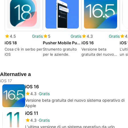
4.5
Gratis
5
Gratis
4.3
Gratis
4
iOS 18
Pusher Mobile Push Notifications API
iOS 16
iOS 
Cosa c'è in serbo per
Strumento gratuito
Versione beta
L'ul
iOS
per le aziende.
gratuita del nuovo
un s
sistema operativo di
da u
Apple
Alternative a
iOS 17
iOS 16
4.3
Gratis
Versione beta gratuita del nuovo sistema operativo di
Apple
iOS 11
4.3
Gratis
L'ultima versione di un sistema operativo da urlo