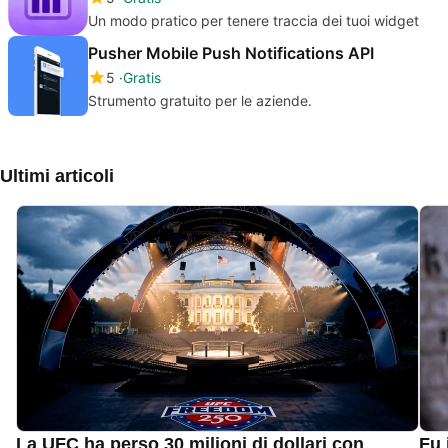
Un modo pratico per tenere traccia dei tuoi widget
Pusher Mobile Push Notifications API
5
Gratis
Strumento gratuito per le aziende.
Ultimi articoli
La UFC ha perso 30 milioni di dollari con
Fu 